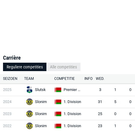
Carrière
Reguliere competities
Alle competities
SEIZOEN
TEAM
COMPETITIE
INFO
WED.
2025
Slutsk
Premier League
3
1
0
2024
Slonim
1. Division
31
5
0
2023
Slonim
1. Division
25
0
0
2022
Slonim
1. Division
23
1
0