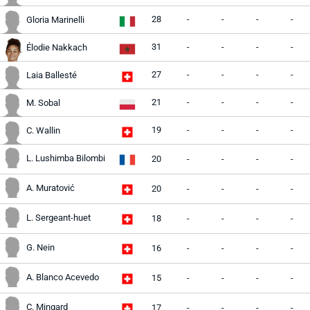
28
-
-
-
-
Gloria Marinelli
31
-
-
-
-
Élodie Nakkach
27
-
-
-
-
Laia Ballesté
21
-
-
-
-
M. Sobal
19
-
-
-
-
C. Wallin
L. Lushimba Bilombi
20
-
-
-
-
A. Muratović
20
-
-
-
-
L. Sergeant-huet
18
-
-
-
-
G. Nein
16
-
-
-
-
A. Blanco Acevedo
15
-
-
-
-
C. Mingard
17
-
-
-
-