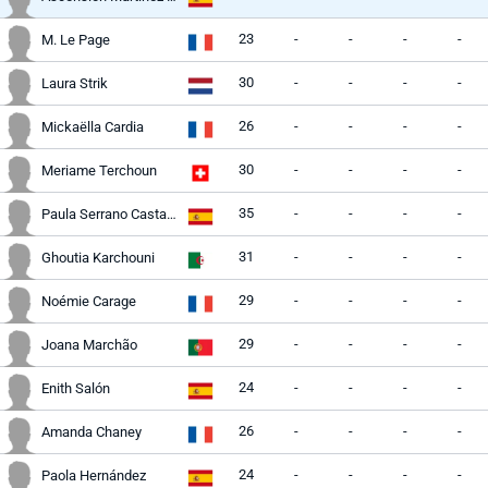
23
-
-
-
-
M. Le Page
30
-
-
-
-
Laura Strik
26
-
-
-
-
Mickaëlla Cardia
30
-
-
-
-
Meriame Terchoun
35
-
-
-
-
Paula Serrano Castaño
31
-
-
-
-
Ghoutia Karchouni
29
-
-
-
-
Noémie Carage
29
-
-
-
-
Joana Marchão
24
-
-
-
-
Enith Salón
26
-
-
-
-
Amanda Chaney
24
-
-
-
-
Paola Hernández