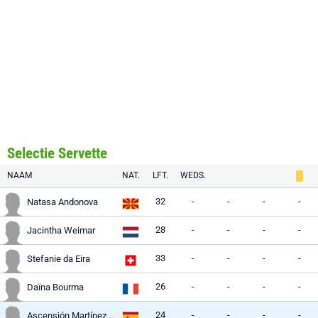
Selectie Servette
NAAM
NAT.
LFT.
WEDS.
32
-
-
-
-
Natasa Andonova
28
-
-
-
-
Jacintha Weimar
33
-
-
-
-
Stefanie da Eira
26
-
-
-
-
Daïna Bourma
24
-
-
-
-
Ascensión Martínez Salinas