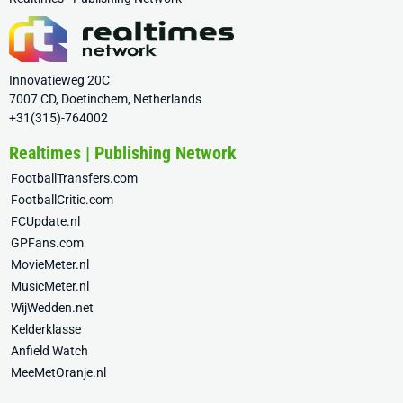
Innovatieweg 20C
7007 CD, Doetinchem, Netherlands
+31(315)-764002
Realtimes | Publishing Network
FootballTransfers.com
FootballCritic.com
FCUpdate.nl
GPFans.com
MovieMeter.nl
MusicMeter.nl
WijWedden.net
Kelderklasse
Anfield Watch
MeeMetOranje.nl