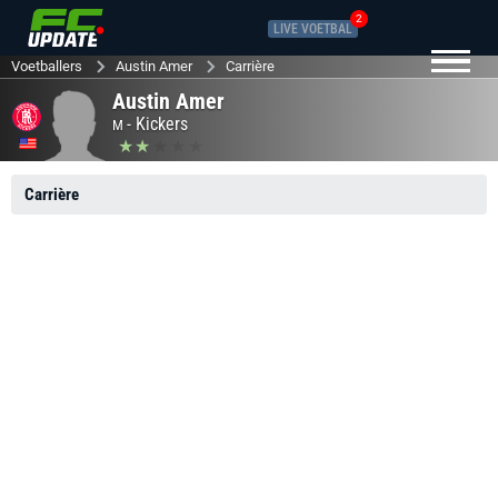
2
LIVE VOETBAL
Voetballers
Austin Amer
Carrière
Austin Amer
-
Kickers
M
Carrière