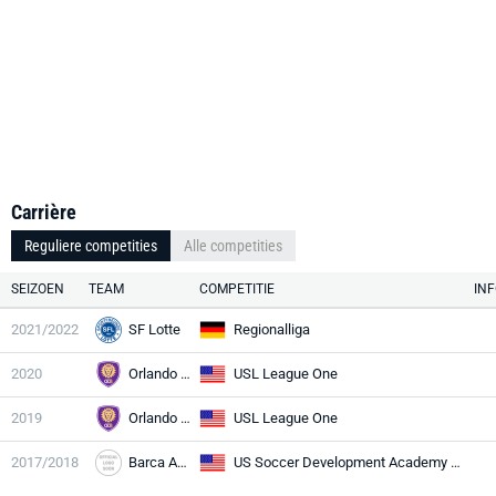
Carrière
Reguliere competities
Alle competities
SEIZOEN
TEAM
COMPETITIE
IN
2021/2022
SF Lotte
Regionalliga
2020
Orlando City B
USL League One
2019
Orlando City B
USL League One
2017/2018
Barca Academy
US Soccer Development Academy U18/19