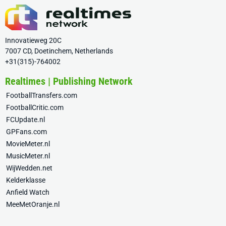
Innovatieweg 20C
7007 CD, Doetinchem, Netherlands
+31(315)-764002
Realtimes | Publishing Network
FootballTransfers.com
FootballCritic.com
FCUpdate.nl
GPFans.com
MovieMeter.nl
MusicMeter.nl
WijWedden.net
Kelderklasse
Anfield Watch
MeeMetOranje.nl