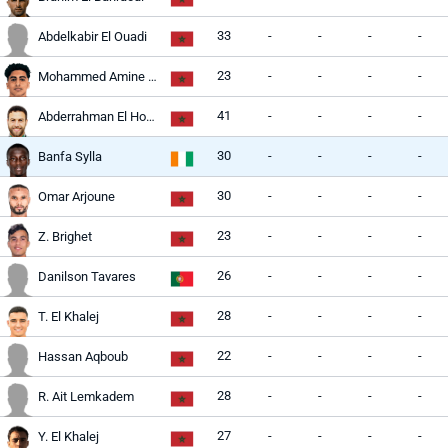
33
-
-
-
-
Abdelkabir El Ouadi
23
-
-
-
-
Mohammed Amine Essahel
41
-
-
-
-
Abderrahman El Houasli
30
-
-
-
-
Banfa Sylla
30
-
-
-
-
Omar Arjoune
23
-
-
-
-
Z. Brighet
26
-
-
-
-
Danilson Tavares
28
-
-
-
-
T. El Khalej
22
-
-
-
-
Hassan Aqboub
28
-
-
-
-
R. Ait Lemkadem
27
-
-
-
-
Y. El Khalej