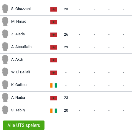
S. Ghazzani
23
-
-
-
-
M. Hmad
-
-
-
-
-
Z. Aiada
26
-
-
-
-
A. Aboulfath
29
-
-
-
-
A. Akdi
-
-
-
-
-
W. El Bellali
-
-
-
-
-
K. Gattou
-
-
-
-
-
A. Naiba
23
-
-
-
-
S. Tebily
20
-
-
-
-
Alle UTS spelers