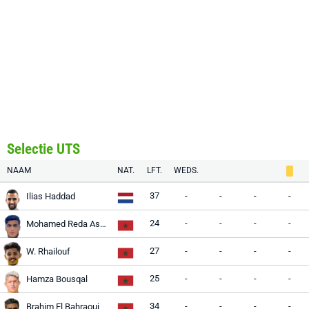
Selectie UTS
NAAM
NAT.
LFT.
WEDS.
37
-
-
-
-
Ilias Haddad
24
-
-
-
-
Mohamed Reda Asmama
27
-
-
-
-
W. Rhailouf
25
-
-
-
-
Hamza Bousqal
34
-
-
-
-
Brahim El Bahraoui