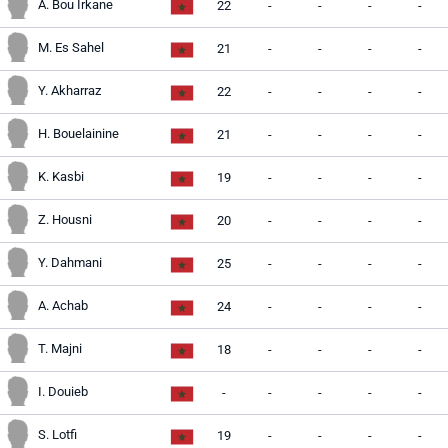
A. Bou Irkane
22
-
-
-
-
M. Es Sahel
21
-
-
-
-
Y. Akharraz
22
-
-
-
-
H. Bouelainine
21
-
-
-
-
K. Kasbi
19
-
-
-
-
Z. Housni
20
-
-
-
-
Y. Dahmani
25
-
-
-
-
A. Achab
24
-
-
-
-
T. Majni
18
-
-
-
-
I. Douieb
-
-
-
-
-
S. Lotfi
19
-
-
-
-