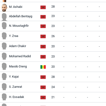
28
-
-
-
-
M. Ashabi
23
-
-
-
-
Abdellah Bentayg
N. Moustaghfir
23
-
-
-
-
Y. Zraa
26
-
-
-
-
Adam Chakir
20
-
-
-
-
Mohamed Radid
23
-
-
-
-
Maodo Dieng
20
-
-
-
-
Y. Kajai
28
-
-
-
-
S. Zamrat
24
-
-
-
-
H. Essadak
21
-
-
-
-