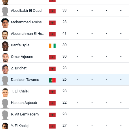
33
-
-
-
-
Abdelkabir El Ouadi
23
-
-
-
-
Mohammed Amine Essahel
41
-
-
-
-
Abderrahman El Houasli
30
-
-
-
-
Banfa Sylla
30
-
-
-
-
Omar Arjoune
23
-
-
-
-
Z. Brighet
26
-
-
-
-
Danilson Tavares
28
-
-
-
-
T. El Khalej
22
-
-
-
-
Hassan Aqboub
28
-
-
-
-
R. Ait Lemkadem
27
-
-
-
-
Y. El Khalej