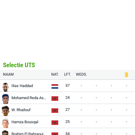
Selectie UTS
NAAM
NAT.
LFT.
WEDS.
37
-
-
-
-
Ilias Haddad
24
-
-
-
-
Mohamed Reda Asmama
27
-
-
-
-
W. Rhailouf
25
-
-
-
-
Hamza Bousqal
34
-
-
-
-
Brahim El Bahraoui