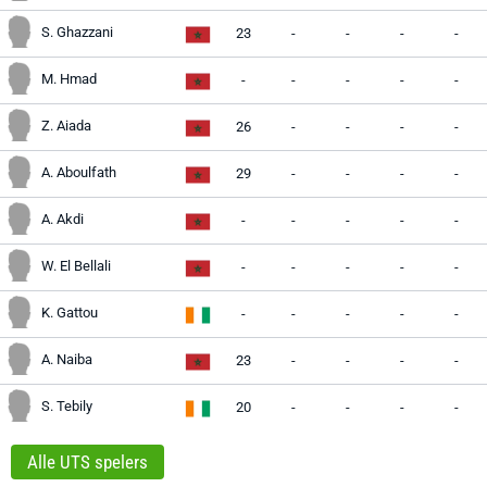
S. Ghazzani
23
-
-
-
-
M. Hmad
-
-
-
-
-
Z. Aiada
26
-
-
-
-
A. Aboulfath
29
-
-
-
-
A. Akdi
-
-
-
-
-
W. El Bellali
-
-
-
-
-
K. Gattou
-
-
-
-
-
A. Naiba
23
-
-
-
-
S. Tebily
20
-
-
-
-
Alle UTS spelers