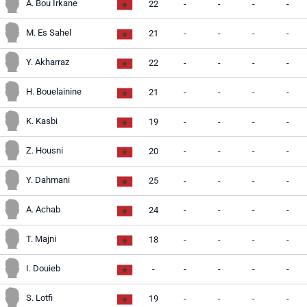
A. Bou Irkane
22
-
-
-
-
M. Es Sahel
21
-
-
-
-
Y. Akharraz
22
-
-
-
-
H. Bouelainine
21
-
-
-
-
K. Kasbi
19
-
-
-
-
Z. Housni
20
-
-
-
-
Y. Dahmani
25
-
-
-
-
A. Achab
24
-
-
-
-
T. Majni
18
-
-
-
-
I. Douieb
-
-
-
-
-
S. Lotfi
19
-
-
-
-