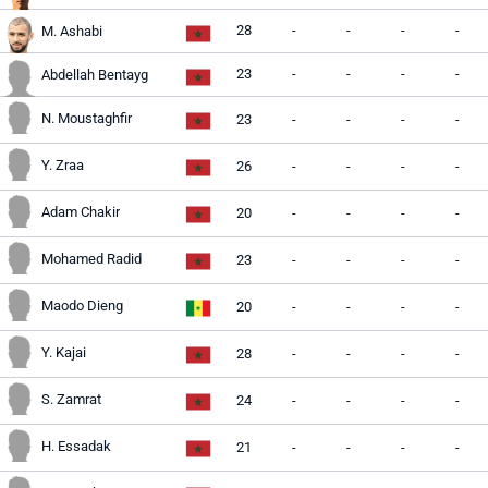
28
-
-
-
-
M. Ashabi
23
-
-
-
-
Abdellah Bentayg
N. Moustaghfir
23
-
-
-
-
Y. Zraa
26
-
-
-
-
Adam Chakir
20
-
-
-
-
Mohamed Radid
23
-
-
-
-
Maodo Dieng
20
-
-
-
-
Y. Kajai
28
-
-
-
-
S. Zamrat
24
-
-
-
-
H. Essadak
21
-
-
-
-