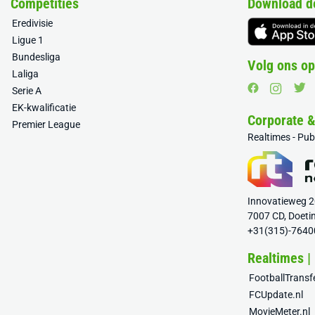
Competities
Download d
Eredivisie
Ligue 1
Bundesliga
Volg ons op
Laliga
Serie A
EK-kwalificatie
Corporate 
Premier League
Realtimes - Pu
Innovatieweg 
7007 CD, Doeti
+31(315)-7640
Realtimes |
FootballTrans
FCUpdate.nl
MovieMeter.nl