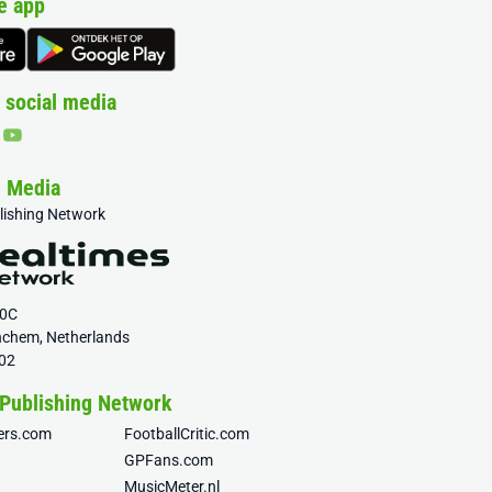
e app
 social media
& Media
blishing Network
20C
nchem, Netherlands
02
 Publishing Network
fers.com
FootballCritic.com
GPFans.com
MusicMeter.nl