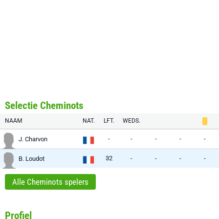
Selectie Cheminots
NAAM
NAT.
LFT.
WEDS.
-
-
-
-
-
J. Charvon
32
-
-
-
-
B. Loudot
Alle Cheminots spelers
Profiel