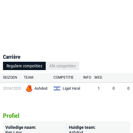
Carrière
Reguliere competities
Alle competities
SEIZOEN
TEAM
COMPETITIE
INFO
WED.
2024/2025
Ashdod
Ligat Ha'al
1
0
0
Profiel
Volledige naam:
Huidige team:
Ben Levy
Ashdod