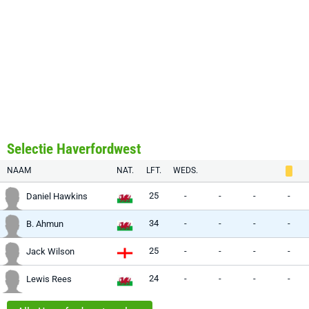
Selectie Haverfordwest
NAAM
NAT.
LFT.
WEDS.
25
-
-
-
-
Daniel Hawkins
34
-
-
-
-
B. Ahmun
25
-
-
-
-
Jack Wilson
24
-
-
-
-
Lewis Rees