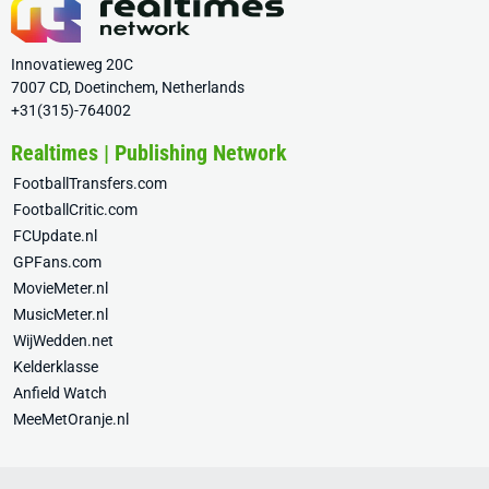
Innovatieweg 20C
7007 CD, Doetinchem, Netherlands
+31(315)-764002
Realtimes | Publishing Network
FootballTransfers.com
FootballCritic.com
FCUpdate.nl
GPFans.com
MovieMeter.nl
MusicMeter.nl
WijWedden.net
Kelderklasse
Anfield Watch
MeeMetOranje.nl