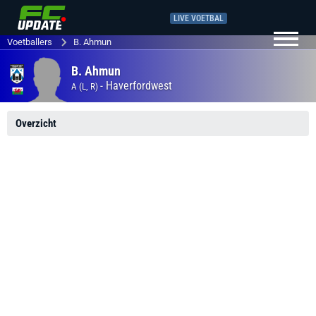
LIVE VOETBAL
Voetballers
B. Ahmun
B. Ahmun
-
Haverfordwest
A (L, R)
Overzicht