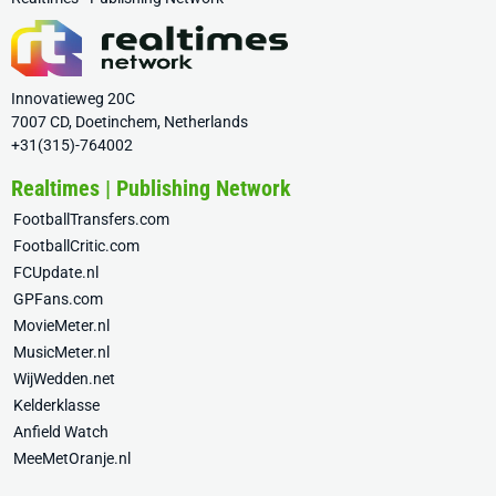
Innovatieweg 20C
7007 CD, Doetinchem, Netherlands
+31(315)-764002
Realtimes | Publishing Network
FootballTransfers.com
FootballCritic.com
FCUpdate.nl
GPFans.com
MovieMeter.nl
MusicMeter.nl
WijWedden.net
Kelderklasse
Anfield Watch
MeeMetOranje.nl