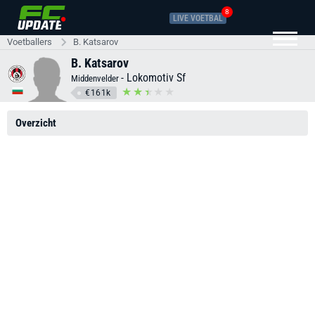
8
LIVE VOETBAL
Voetballers
B. Katsarov
B. Katsarov
-
Lokomotiv Sf
Middenvelder
€161k
Overzicht