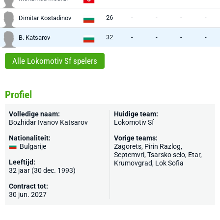
26
-
-
-
-
Dimitar Kostadinov
32
-
-
-
-
B. Katsarov
Alle Lokomotiv Sf spelers
Profiel
Volledige naam:
Huidige team:
Bozhidar Ivanov Katsarov
Lokomotiv Sf
Nationaliteit:
Vorige teams:
Bulgarije
Zagorets, Pirin Razlog,
Septemvri, Tsarsko selo, Etar,
Leeftijd:
Krumovgrad,
Lok Sofia
32 jaar (30 dec. 1993)
Contract tot:
30 jun. 2027