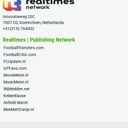
Innovatieweg 20C
7007 CD, Doetinchem, Netherlands
+31(315)-764002
Realtimes | Publishing Network
FootballTransfers.com
FootballCritic.com
FCUpdate.nl
GPFans.com
MovieMeter.nl
MusicMeter.nl
WijWedden.net
Kelderklasse
Anfield Watch
MeeMetOranje.nl