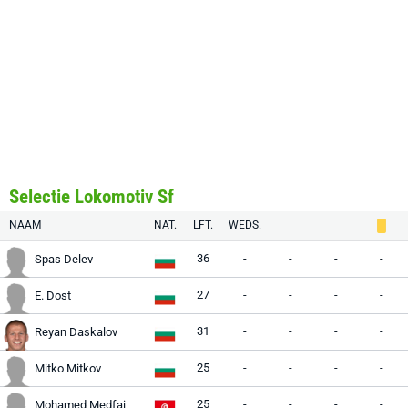
Selectie Lokomotiv Sf
NAAM
NAT.
LFT.
WEDS.
36
-
-
-
-
Spas Delev
27
-
-
-
-
E. Dost
31
-
-
-
-
Reyan Daskalov
25
-
-
-
-
Mitko Mitkov
25
-
-
-
-
Mohamed Medfai