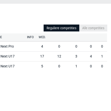
Reguliere competities
Alle competities
IE
INFO
WED.
Next Pro
4
0
0
0
0
 Next U17
17
12
3
4
1
 Next U17
5
0
1
0
0