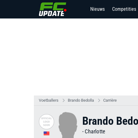
Nieuws
Competities
2
Voetballers
Brando Bedolla
Carrière
Brando Bedo
-
Charlotte