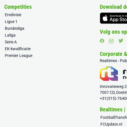
Competities
Download d
Eredivisie
Ligue 1
Bundesliga
Volg ons op
Laliga
Serie A
EK-kwalificatie
Corporate 
Premier League
Realtimes - Pu
Innovatieweg 
7007 CD, Doeti
+31(315)-7640
Realtimes |
FootballTrans
FCUpdate.nl