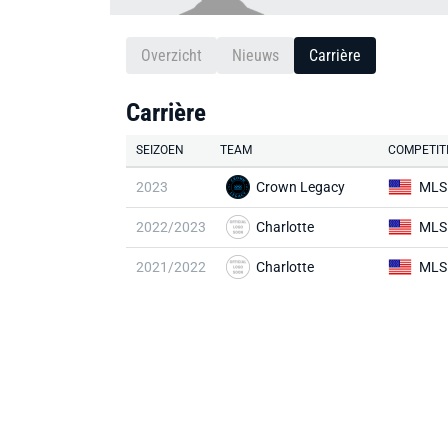
Overzicht
Nieuws
Carrière
Carrière
SEIZOEN
TEAM
COMPETIT
2023
Crown Legacy
MLS 
2022/2023
Charlotte
MLS
2021/2022
Charlotte
MLS