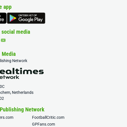
e app
 social media
& Media
blishing Network
20C
nchem, Netherlands
02
 Publishing Network
fers.com
FootballCritic.com
GPFans.com