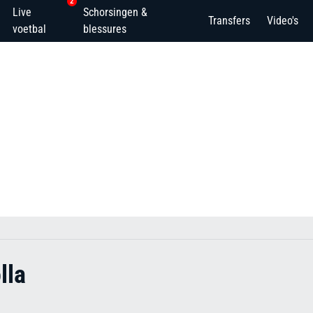
2
Live
Schorsingen &
Transfers
Video's
voetbal
blessures
lla