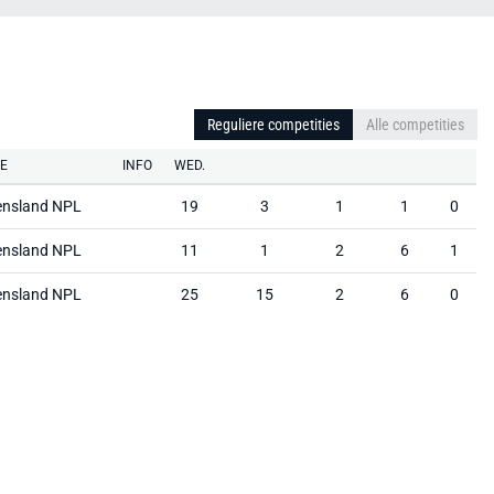
Reguliere competities
Alle competities
IE
INFO
WED.
nsland NPL
19
3
1
1
0
nsland NPL
11
1
2
6
1
nsland NPL
25
15
2
6
0