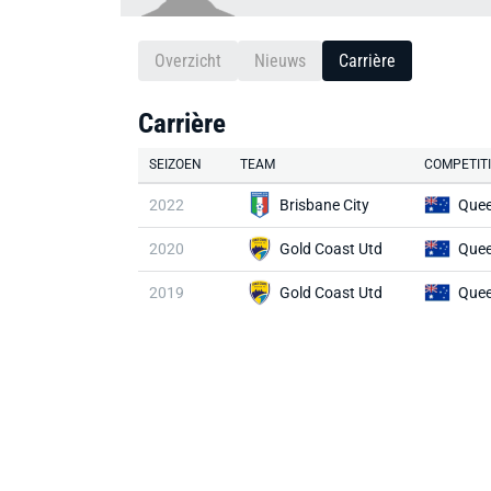
Overzicht
Nieuws
Carrière
Carrière
SEIZOEN
TEAM
COMPETIT
2022
Brisbane City
Quee
2020
Gold Coast Utd
Quee
2019
Gold Coast Utd
Quee