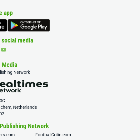
e app
 social media
& Media
blishing Network
20C
nchem, Netherlands
02
 Publishing Network
fers.com
FootballCritic.com