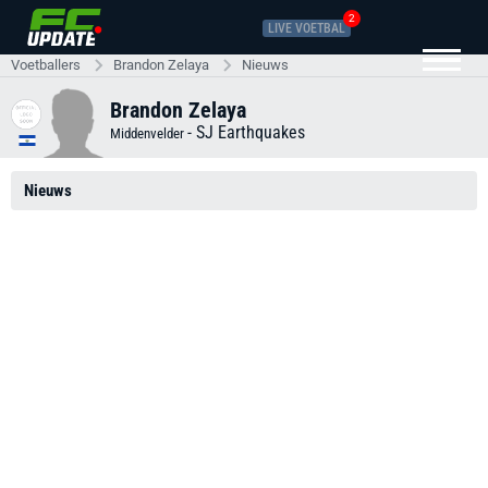
2
LIVE VOETBAL
Voetballers
Brandon Zelaya
Nieuws
Brandon Zelaya
-
SJ Earthquakes
Middenvelder
Nieuws