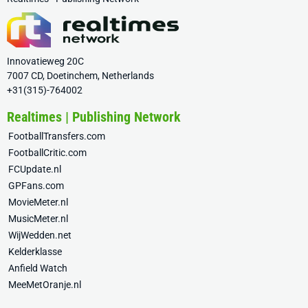
Innovatieweg 20C
7007 CD, Doetinchem, Netherlands
+31(315)-764002
Realtimes | Publishing Network
FootballTransfers.com
FootballCritic.com
FCUpdate.nl
GPFans.com
MovieMeter.nl
MusicMeter.nl
WijWedden.net
Kelderklasse
Anfield Watch
MeeMetOranje.nl