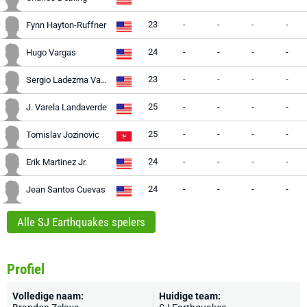
23
-
-
-
-
Fynn Hayton-Ruffner
24
-
-
-
-
Hugo Vargas
23
-
-
-
-
Sergio Ladezma Vazquez
25
-
-
-
-
J. Varela Landaverde
25
-
-
-
-
Tomislav Jozinovic
24
-
-
-
-
Erik Martinez Jr.
24
-
-
-
-
Jean Santos Cuevas
Alle SJ Earthquakes spelers
Profiel
Volledige naam:
Huidige team: