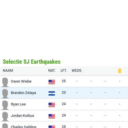
Selectie SJ Earthquakes
NAAM
NAT.
LFT.
WEDS.
25
-
-
-
-
Owen Wiebe
23
-
-
-
-
Brandon Zelaya
24
-
-
-
-
Ryan Lee
24
-
-
-
-
Jordan Korbus
25
-
-
-
-
Charles Debling