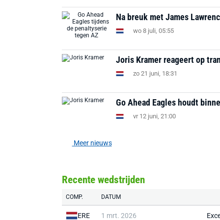
Na breuk met James Lawrence
wo 8 juli, 05:55
Joris Kramer reageert op tran
zo 21 juni, 18:31
Go Ahead Eagles houdt binne
vr 12 juni, 21:00
Meer nieuws
Recente wedstrijden
COMP.
DATUM
ERE
1 mrt. 2026
Exce