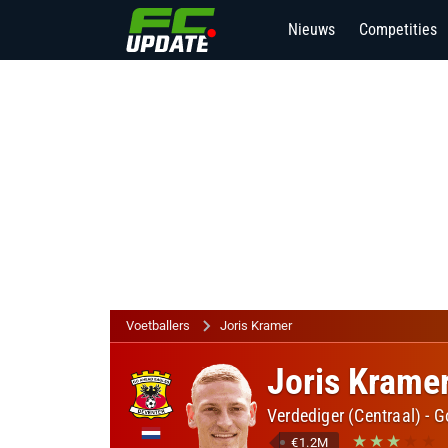
Nieuws
Competities
Voetballers
Joris Kramer
Joris Krame
Verdediger (Centraal)
-
G
€1.2M