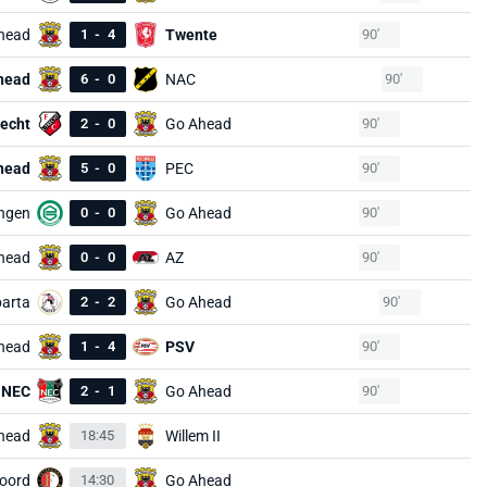
head
1
-
4
Twente
90'
head
6
-
0
NAC
90'
recht
2
-
0
Go Ahead
90'
head
5
-
0
PEC
90'
ngen
0
-
0
Go Ahead
90'
head
0
-
0
AZ
90'
arta
2
-
2
Go Ahead
90'
head
1
-
4
PSV
90'
NEC
2
-
1
Go Ahead
90'
head
18:45
Willem II
oord
14:30
Go Ahead