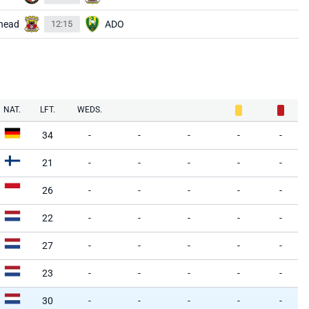
head
12:15
ADO
NAT.
LFT.
WEDS.
34
-
-
-
-
-
21
-
-
-
-
-
26
-
-
-
-
-
22
-
-
-
-
-
27
-
-
-
-
-
23
-
-
-
-
-
30
-
-
-
-
-