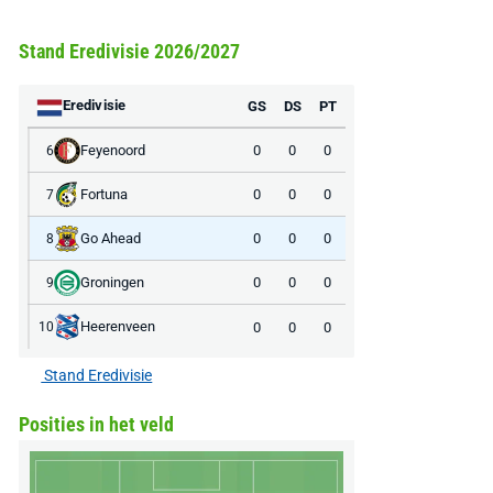
Stand Eredivisie 2026/2027
Eredivisie
GS
DS
PT
Feyenoord
0
0
0
6
Fortuna
0
0
0
7
Go Ahead
0
0
0
8
Groningen
0
0
0
9
Heerenveen
0
0
0
10
Stand Eredivisie
Posities in het veld