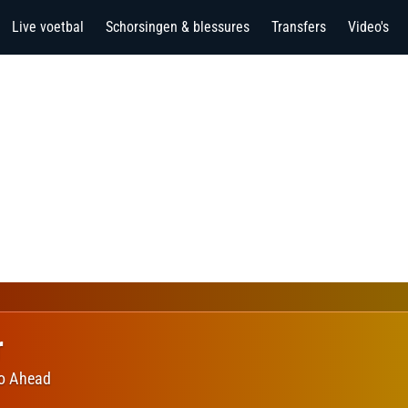
Live voetbal
Schorsingen & blessures
Transfers
Video's
r
o Ahead