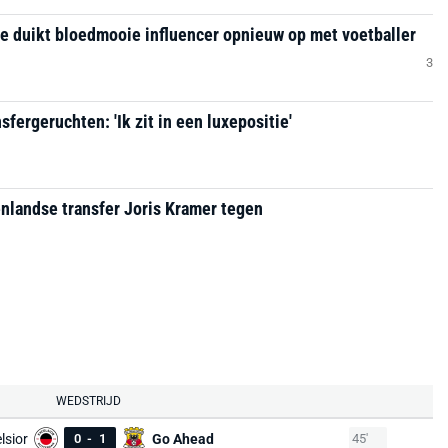
 duikt bloedmooie influencer opnieuw op met voetballer
3
sfergeruchten: 'Ik zit in een luxepositie'
nlandse transfer Joris Kramer tegen
WEDSTRIJD
lsior
0
-
1
Go Ahead
45'