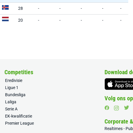
28
-
-
-
-
-
20
-
-
-
-
-
Competities
Download d
Eredivisie
Ligue 1
Bundesliga
Volg ons op
Laliga
Serie A
EK-kwalificatie
Corporate 
Premier League
Realtimes - Pu