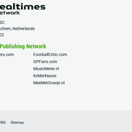
20C
nchem, Netherlands
02
 Publishing Network
fers.com
FootballCritic.com
GPFans.com
MusicMeter.nl
Kelderklasse
MeeMetOranje.nl
RSS
Sitemap