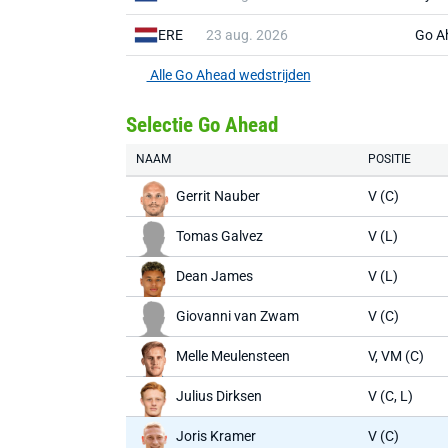
ERE
23 aug. 2026
Go A
Alle Go Ahead wedstrijden
Selectie Go Ahead
NAAM
POSITIE
Gerrit Nauber
V (C)
Tomas Galvez
V (L)
Dean James
V (L)
Giovanni van Zwam
V (C)
Melle Meulensteen
V, VM (C)
Julius Dirksen
V (C, L)
Joris Kramer
V (C)