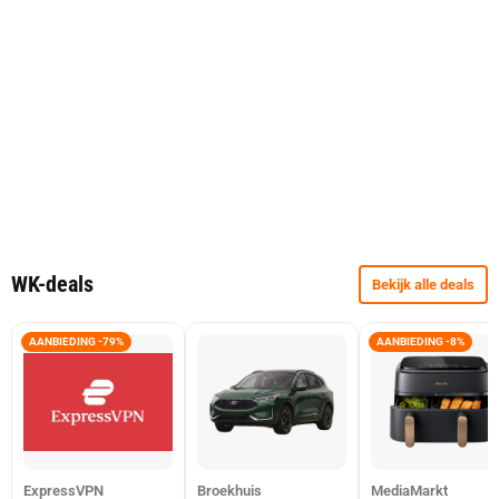
WK-deals
Bekijk alle deals
AANBIEDING -79%
AANBIEDING -8%
ExpressVPN
Broekhuis
MediaMarkt