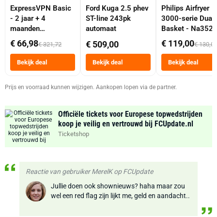
ExpressVPN Basic
Ford Kuga 2.5 phev
Philips Airfryer
- 2 jaar + 4
ST-line 243pk
3000-serie Dual
maanden
automaat
Basket - Na352
abonnement
Dubbele Mand 9 
€ 66,98
€ 119,00
€ 509,00
€ 321,72
€ 130,0
Tot 6 Personen
Heteluchtfriteus
Bekijk deal
Bekijk deal
Bekijk deal
Zwart
Prijs en voorraad kunnen wijzigen. Aankopen lopen via de partner.
Officiële tickets voor Europese topwedstrijden
koop je veilig en vertrouwd bij FCUpdate.nl
Ticketshop
Reactie van gebruiker MerelK op FCUpdate
Jullie doen ook shownieuws? haha maar zou
wel een red flag zijn lijkt me, geld en aandacht..