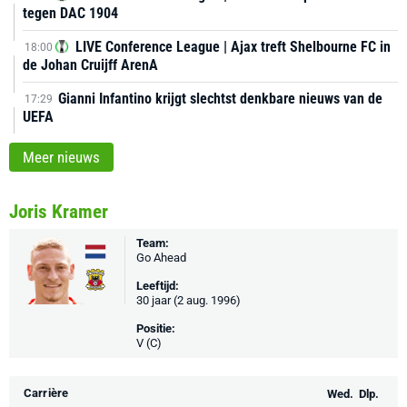
tegen DAC 1904
LIVE Conference League | Ajax treft Shelbourne FC in
18:00
de Johan Cruijff ArenA
Gianni Infantino krijgt slechtst denkbare nieuws van de
17:29
UEFA
Meer nieuws
Joris Kramer
Team:
Go Ahead
Leeftijd:
30 jaar (2 aug. 1996)
Positie:
V (C)
Carrière
Wed.
Dlp.