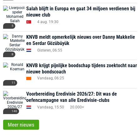
Salah blijft in Europa en gaat 34 miljoen verdienen bij
nieuwe club
4 aug. 19:30
5
KNVB meldt opmerkelijk nieuws over Danny Makkelie
en Serdar Gözübüyük
Gisteren, 06:55
8
KNVB krijgt pijnlijke boodschap tijdens zoektocht naar
nieuwe bondscoach
Vandaag, 06:25
11
Voorbereiding Eredivisie 2026/27: Dit was de
oefencampagne van alle Eredivisie-clubs
Vandaag, 15:50
20.000+
146
Meer nieuws