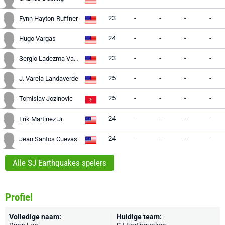
23
-
-
-
-
Fynn Hayton-Ruffner
24
-
-
-
-
Hugo Vargas
23
-
-
-
-
Sergio Ladezma Vazquez
25
-
-
-
-
J. Varela Landaverde
25
-
-
-
-
Tomislav Jozinovic
24
-
-
-
-
Erik Martinez Jr.
24
-
-
-
-
Jean Santos Cuevas
Alle SJ Earthquakes spelers
Profiel
Volledige naam:
Huidige team: