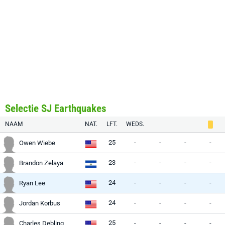
Selectie SJ Earthquakes
NAAM
NAT.
LFT.
WEDS.
25
-
-
-
-
Owen Wiebe
23
-
-
-
-
Brandon Zelaya
24
-
-
-
-
Ryan Lee
24
-
-
-
-
Jordan Korbus
25
-
-
-
-
Charles Debling