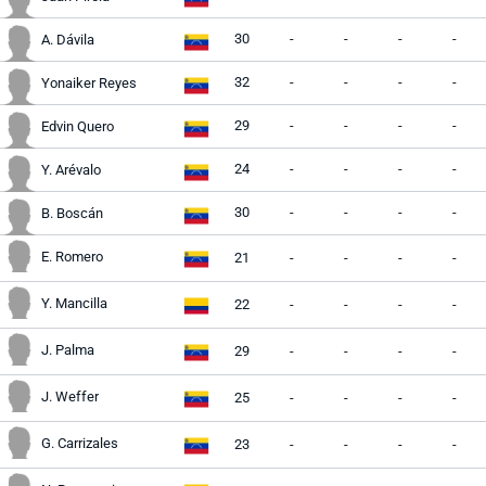
30
-
-
-
-
A. Dávila
32
-
-
-
-
Yonaiker Reyes
29
-
-
-
-
Edvin Quero
24
-
-
-
-
Y. Arévalo
30
-
-
-
-
B. Boscán
E. Romero
21
-
-
-
-
Y. Mancilla
22
-
-
-
-
J. Palma
29
-
-
-
-
J. Weffer
25
-
-
-
-
G. Carrizales
23
-
-
-
-