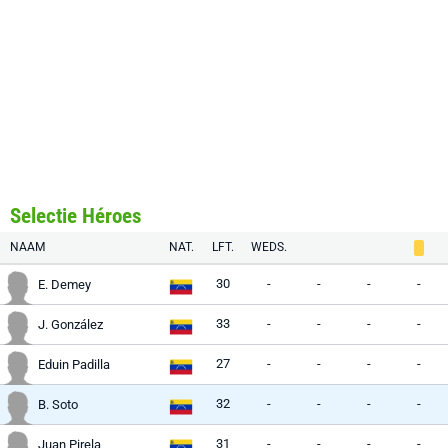
Selectie Héroes
NAAM
NAT.
LFT.
WEDS.
30
-
-
-
-
E. Demey
33
-
-
-
-
J. González
27
-
-
-
-
Eduin Padilla
32
-
-
-
-
B. Soto
31
-
-
-
-
Juan Pirela