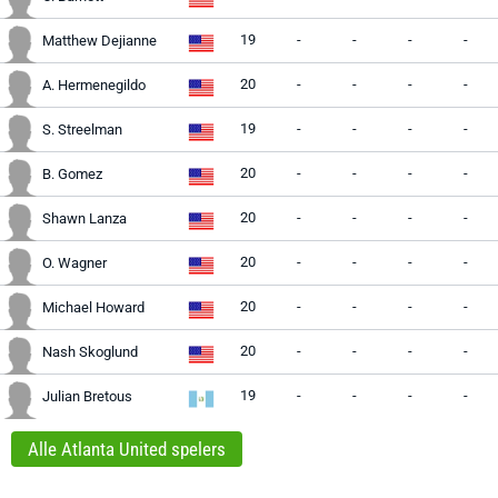
19
-
-
-
-
Matthew Dejianne
20
-
-
-
-
A. Hermenegildo
19
-
-
-
-
S. Streelman
20
-
-
-
-
B. Gomez
20
-
-
-
-
Shawn Lanza
20
-
-
-
-
O. Wagner
20
-
-
-
-
Michael Howard
20
-
-
-
-
Nash Skoglund
19
-
-
-
-
Julian Bretous
Alle Atlanta United spelers