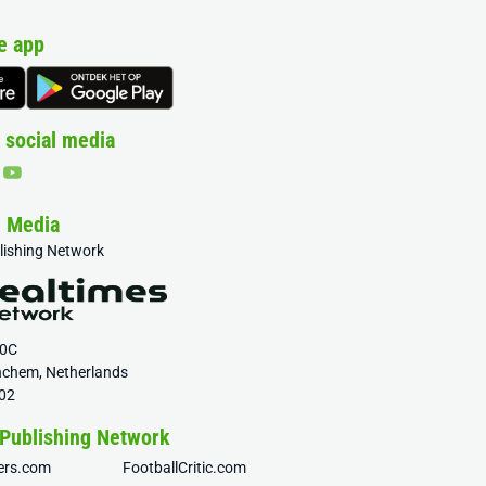
e app
 social media
& Media
blishing Network
20C
nchem, Netherlands
02
 Publishing Network
fers.com
FootballCritic.com