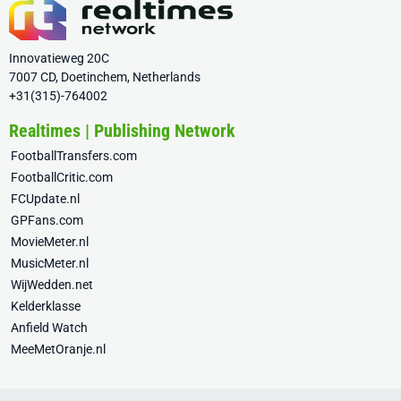
Innovatieweg 20C
7007 CD, Doetinchem, Netherlands
+31(315)-764002
Realtimes | Publishing Network
FootballTransfers.com
FootballCritic.com
FCUpdate.nl
GPFans.com
MovieMeter.nl
MusicMeter.nl
WijWedden.net
Kelderklasse
Anfield Watch
MeeMetOranje.nl