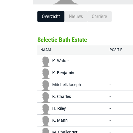
Overzicht
Nieuws
Carrière
Selectie Bath Estate
NAAM
POSITIE
K. Walter
-
K. Benjamin
-
Mitchell Joseph
-
K. Charles
-
H. Riley
-
K. Mann
-
M. Challenger
-