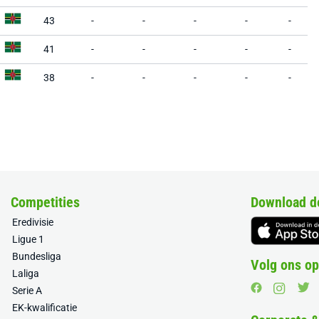
43
-
-
-
-
-
41
-
-
-
-
-
38
-
-
-
-
-
Competities
Download d
Eredivisie
Ligue 1
Bundesliga
Volg ons op
Laliga
Serie A
EK-kwalificatie