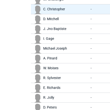
C. Christopher
-
D. Mitchell
-
J. Jno Baptiste
-
I. Gage
-
Michael Joseph
-
A. Pinard
-
W. Moises
-
R. Sylvester
-
E. Richards
-
R. Jolly
-
D. Peters
-