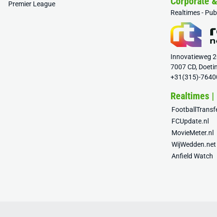
Corporate 
Premier League
Realtimes - Pu
Innovatieweg 
7007 CD, Doeti
+31(315)-7640
Realtimes |
FootballTrans
FCUpdate.nl
MovieMeter.nl
WijWedden.net
Anfield Watch