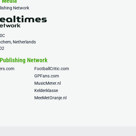
& Media
blishing Network
20C
nchem, Netherlands
02
 Publishing Network
fers.com
FootballCritic.com
GPFans.com
MusicMeter.nl
Kelderklasse
MeeMetOranje.nl