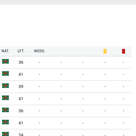
NAT.
LFT.
WEDS.
36
-
-
-
-
-
41
-
-
-
-
-
39
-
-
-
-
-
41
-
-
-
-
-
36
-
-
-
-
-
41
-
-
-
-
-
34
-
-
-
-
-