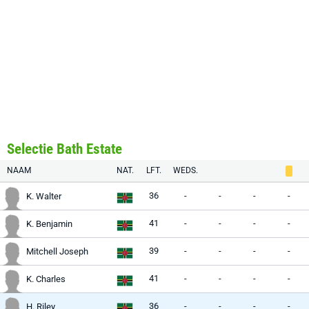
Selectie Bath Estate
NAAM
NAT.
LFT.
WEDS.
36
-
-
-
-
K. Walter
41
-
-
-
-
K. Benjamin
39
-
-
-
-
Mitchell Joseph
41
-
-
-
-
K. Charles
36
-
-
-
-
H. Riley