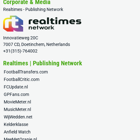
Corporate & Media
Realtimes - Publishing Network
Innovatieweg 20C
7007 CD, Doetinchem, Netherlands
+31(315)-764002
Realtimes | Publishing Network
FootballTransfers.com
FootballCritic.com
FCUpdate.nl
GPFans.com
MovieMeter.nl
MusicMeter.nl
WijWedden.net
Kelderklasse
Anfield Watch
MeeMetOranje.nl