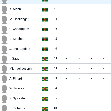
41
-
-
-
-
K. Mann
34
-
-
-
-
M. Challenger
46
-
-
-
-
C. Christopher
42
-
-
-
-
D. Mitchell
40
-
-
-
-
J. Jno Baptiste
43
-
-
-
-
I. Gage
43
-
-
-
-
Michael Joseph
39
-
-
-
-
A. Pinard
34
-
-
-
-
W. Moises
36
-
-
-
-
R. Sylvester
43
-
-
-
-
E. Richards