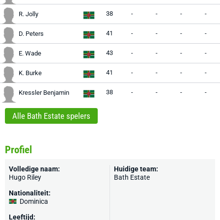
38
-
-
-
-
R. Jolly
41
-
-
-
-
D. Peters
43
-
-
-
-
E. Wade
41
-
-
-
-
K. Burke
38
-
-
-
-
Kressler Benjamin
Alle Bath Estate spelers
Profiel
Volledige naam:
Huidige team:
Hugo Riley
Bath Estate
Nationaliteit:
Dominica
Leeftijd: