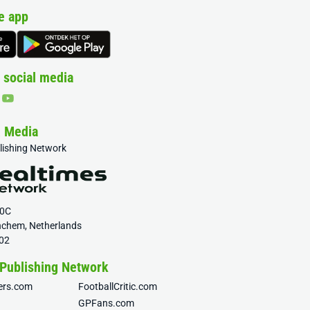
e app
 social media
& Media
blishing Network
20C
nchem, Netherlands
02
 Publishing Network
fers.com
FootballCritic.com
GPFans.com