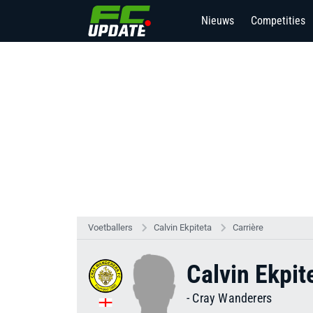
Nieuws
Competities
Voetballers
Calvin Ekpiteta
Carrière
Calvin Ekpit
-
Cray Wanderers