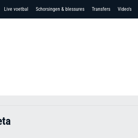
Live voetbal
Schorsingen & blessures
Transfers
Video's
eta