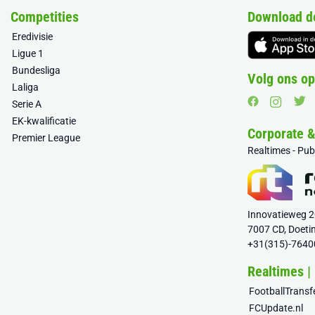
Competities
Download d
Eredivisie
Ligue 1
Bundesliga
Volg ons op
Laliga
Serie A
EK-kwalificatie
Corporate 
Premier League
Realtimes - Pu
Innovatieweg 
7007 CD, Doeti
+31(315)-7640
Realtimes |
FootballTrans
FCUpdate.nl