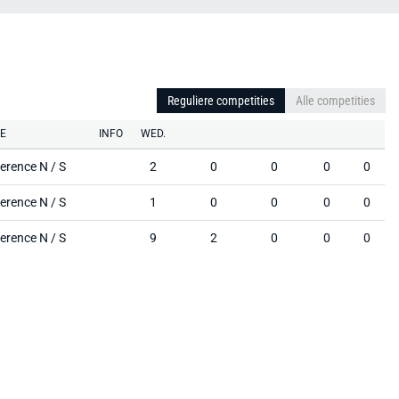
Reguliere competities
Alle competities
IE
INFO
WED.
erence N / S
2
0
0
0
0
erence N / S
1
0
0
0
0
erence N / S
9
2
0
0
0