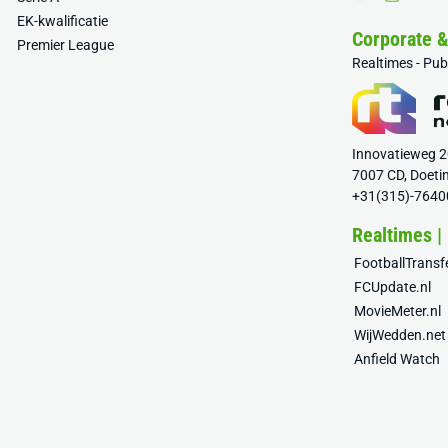
EK-kwalificatie
Corporate 
Premier League
Realtimes - Pu
Innovatieweg 
7007 CD, Doeti
+31(315)-7640
Realtimes |
FootballTrans
FCUpdate.nl
MovieMeter.nl
WijWedden.net
Anfield Watch