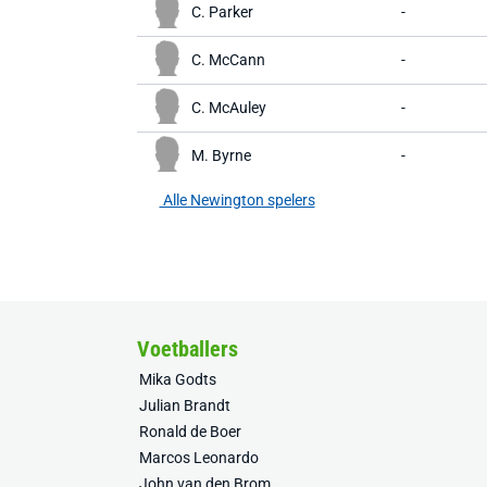
C. Parker
-
C. McCann
-
C. McAuley
-
M. Byrne
-
Alle Newington spelers
Voetballers
Mika Godts
Julian Brandt
Ronald de Boer
Marcos Leonardo
John van den Brom