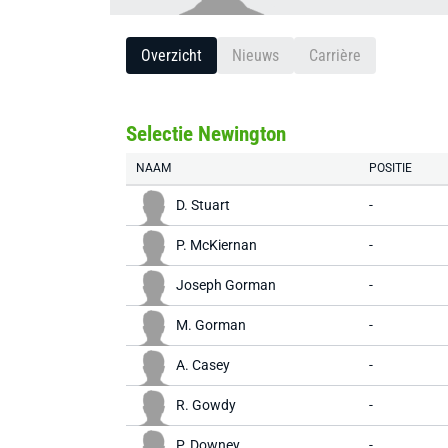
Overzicht
Nieuws
Carrière
Selectie Newington
NAAM
POSITIE
D. Stuart
-
P. McKiernan
-
Joseph Gorman
-
M. Gorman
-
A. Casey
-
R. Gowdy
-
P. Downey
-