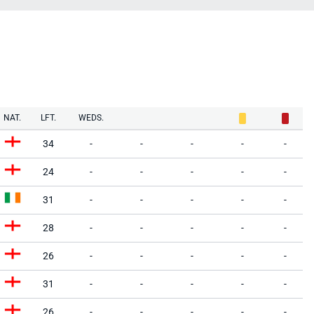
NAT.
LFT.
WEDS.
34
-
-
-
-
-
24
-
-
-
-
-
31
-
-
-
-
-
28
-
-
-
-
-
26
-
-
-
-
-
31
-
-
-
-
-
26
-
-
-
-
-