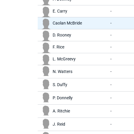
E. Carry
-
Caolan McBride
-
D. Rooney
-
F. Rice
-
L. McGreevy
-
N. Watters
-
S. Duffy
-
P. Donnelly
-
A. Ritchie
-
J. Reid
-