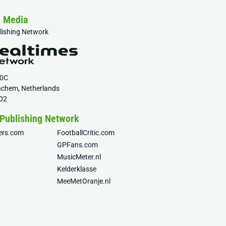
& Media
blishing Network
20C
nchem, Netherlands
02
 Publishing Network
fers.com
FootballCritic.com
GPFans.com
MusicMeter.nl
Kelderklasse
MeeMetOranje.nl