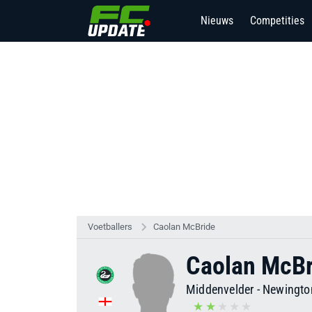
Nieuws
Competities
Voetballers
Caolan McBride
Caolan McBr
Middenvelder
-
Newingto