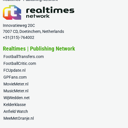
Innovatieweg 20C
7007 CD, Doetinchem, Netherlands
+31(315)-764002
Realtimes | Publishing Network
FootballTransfers.com
FootballCritic.com
FCUpdate.nl
GPFans.com
MovieMeter.nl
MusicMeter.nl
WijWedden.net
Kelderklasse
Anfield Watch
MeeMetOranje.nl