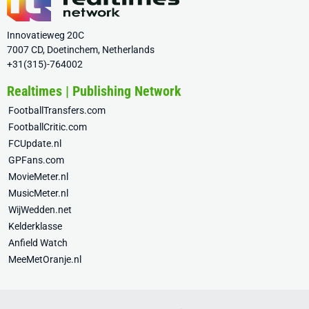
Innovatieweg 20C
7007 CD, Doetinchem, Netherlands
+31(315)-764002
Realtimes | Publishing Network
FootballTransfers.com
FootballCritic.com
FCUpdate.nl
GPFans.com
MovieMeter.nl
MusicMeter.nl
WijWedden.net
Kelderklasse
Anfield Watch
MeeMetOranje.nl