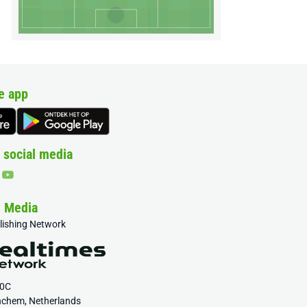
e app
 social media
& Media
blishing Network
20C
nchem, Netherlands