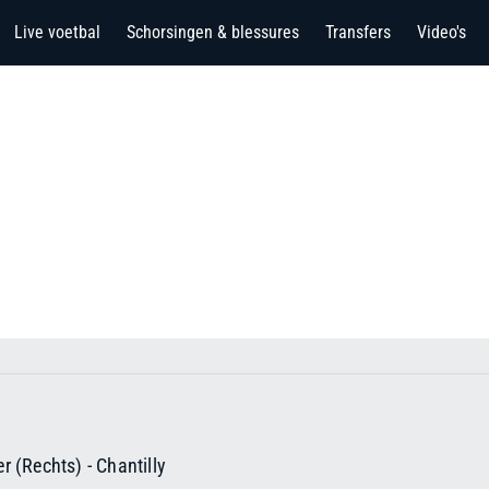
Live voetbal
Schorsingen & blessures
Transfers
Video's
er (Rechts)
-
Chantilly