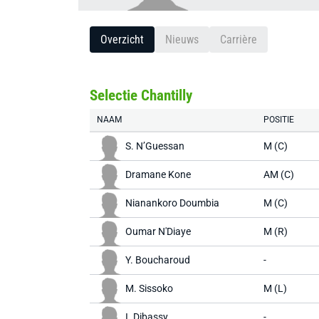
Overzicht
Nieuws
Carrière
Selectie Chantilly
NAAM
POSITIE
S. N’Guessan
M (C)
Dramane Kone
AM (C)
Nianankoro Doumbia
M (C)
Oumar N'Diaye
M (R)
Y. Boucharoud
-
M. Sissoko
M (L)
I. Dibassy
-