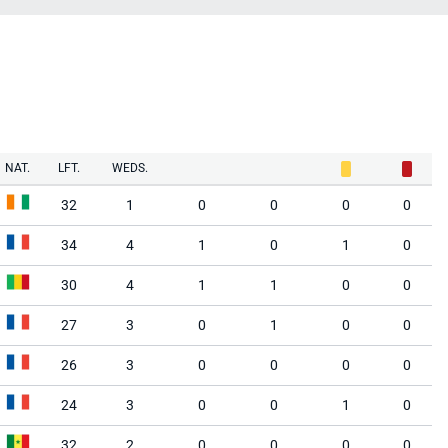
NAT.
LFT.
WEDS.
32
1
0
0
0
0
34
4
1
0
1
0
30
4
1
1
0
0
27
3
0
1
0
0
26
3
0
0
0
0
24
3
0
0
1
0
32
2
0
0
0
0