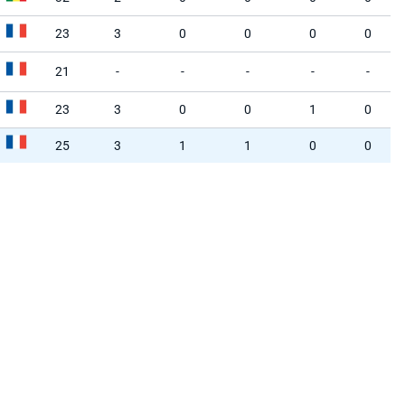
23
3
0
0
0
0
21
-
-
-
-
-
23
3
0
0
1
0
25
3
1
1
0
0