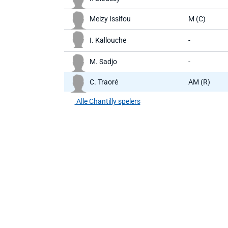
Meizy Issifou
M (C)
I. Kallouche
-
M. Sadjo
-
C. Traoré
AM (R)
Alle Chantilly spelers