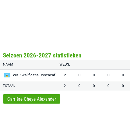
Seizoen 2026-2027 statistieken
NAAM
WEDS.
WK Kwalificatie Concacaf
2
0
0
0
0
TOTAAL
2
0
0
0
0
Carrière Cheye Alexander