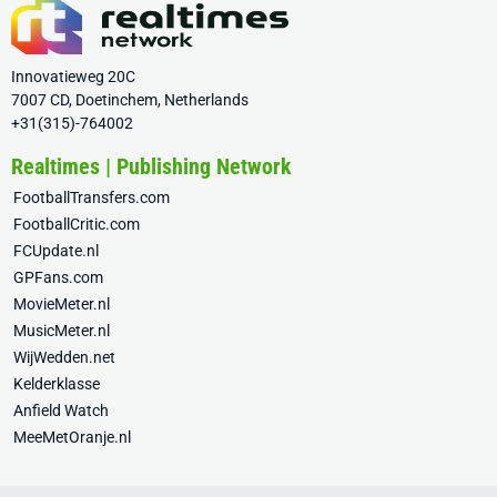
Innovatieweg 20C
7007 CD, Doetinchem, Netherlands
+31(315)-764002
Realtimes | Publishing Network
FootballTransfers.com
FootballCritic.com
FCUpdate.nl
GPFans.com
MovieMeter.nl
MusicMeter.nl
WijWedden.net
Kelderklasse
Anfield Watch
MeeMetOranje.nl