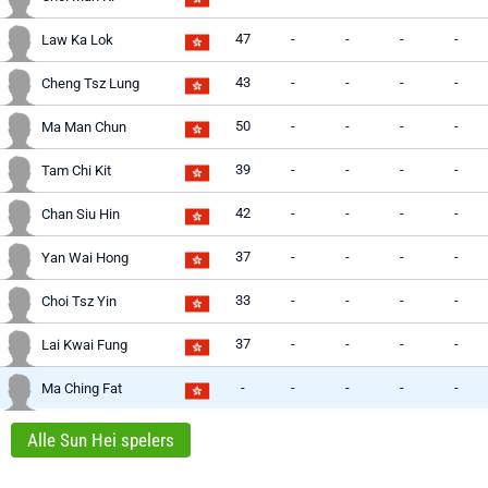
47
-
-
-
-
Law Ka Lok
43
-
-
-
-
Cheng Tsz Lung
50
-
-
-
-
Ma Man Chun
39
-
-
-
-
Tam Chi Kit
42
-
-
-
-
Chan Siu Hin
37
-
-
-
-
Yan Wai Hong
33
-
-
-
-
Choi Tsz Yin
37
-
-
-
-
Lai Kwai Fung
-
-
-
-
-
Ma Ching Fat
Alle Sun Hei spelers