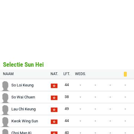
Selectie Sun Hei
NAAM
NAT.
LFT.
WEDS.
44
-
-
-
-
So Loi Keung
38
-
-
-
-
So Wai Chuen
49
-
-
-
-
Lau Chi Keung
44
-
-
-
-
Kwok Wing Sun
40
-
-
-
-
Choi Man Ki