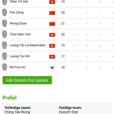
Chan Yin Hei
19
-
-
-
-
Pan Zeng
23
-
-
-
-
Wang Ziyun
21
-
-
-
-
Chan Man Yan
23
-
-
-
-
Leung Yik-Lai Maximilian
19
-
-
-
-
Leung Yiu-Hin
17
-
-
-
-
Na Yun-Ho
18
-
-
-
-
Alle Eastern Dist spelers
Profiel
Volledige naam:
Huidige team:
Ching Tak Wong
Eastern Dist