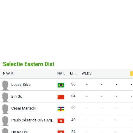
Selectie Eastern Dist
NAAM
NAT.
LFT.
WEDS.
36
-
-
-
-
Lucas Silva
34
-
-
-
-
Bin Gu
29
-
-
-
-
César Manzoki
40
-
-
-
-
Paulo César da Silva Argolo
24
-
-
-
-
Ho Ka Chi