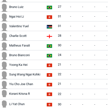
27
-
-
-
-
Bruno Luiz
31
-
-
-
-
Ngai Hoi Li
31
-
-
-
-
Valentino Yuel
28
-
-
-
-
Charlie Scott
30
-
-
-
-
Matheus Favali
24
-
-
-
-
Bruno Bianconi
21
-
-
-
-
Yoong Ka Hei
22
-
-
-
-
Sung Wang Ngai Kohki
21
-
-
-
-
Yiu Cho Joe Chan
Korani Krisna R
22
-
-
-
-
Li Yat Chun
30
-
-
-
-