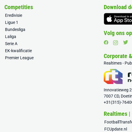
Competities
Download d
Eredivisie
Ligue 1
Bundesliga
Volg ons op
Laliga
Serie A
EK-kwalificatie
Corporate 
Premier League
Realtimes - Pu
Innovatieweg 
7007 CD, Doeti
+31(315)-7640
Realtimes |
FootballTrans
FCUpdate.nl