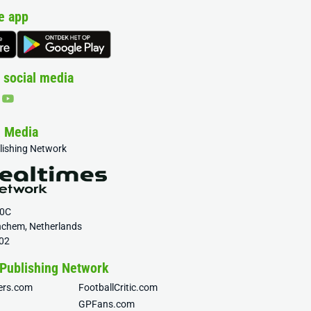
e app
 social media
& Media
blishing Network
20C
nchem, Netherlands
02
 Publishing Network
fers.com
FootballCritic.com
GPFans.com