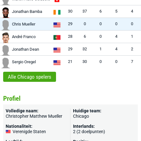
30
37
6
5
4
Jonathan Bamba
29
0
0
0
0
Chris Mueller
28
6
0
4
1
André Franco
29
32
1
4
2
Jonathan Dean
21
30
0
0
7
Sergio Oregel
Alle Chicago spelers
Profiel
Volledige naam:
Huidige team:
Christopher Matthew Mueller
Chicago
Nationaliteit:
Interlands:
Verenigde Staten
2 (2 doelpunten)