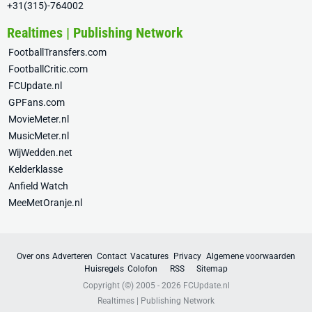
+31(315)-764002
Realtimes | Publishing Network
FootballTransfers.com
FootballCritic.com
FCUpdate.nl
GPFans.com
MovieMeter.nl
MusicMeter.nl
WijWedden.net
Kelderklasse
Anfield Watch
MeeMetOranje.nl
Over ons
Adverteren
Contact
Vacatures
Privacy
Algemene voorwaarden
Huisregels
Colofon
RSS
Sitemap
Copyright (©) 2005 - 2026
FCUpdate.nl
Realtimes | Publishing Network