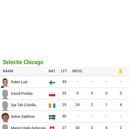
Selectie Chicago
NAAM
NAT.
LFT.
WEDS.
33
-
-
-
-
Robin Lod
23
0
0
0
0
David Poreba
23
24
2
1
4
Dje Tah D'Avilla
30
-
-
-
-
Anton Salétros
27
33
2
6
2
Maren Haile-Selassie