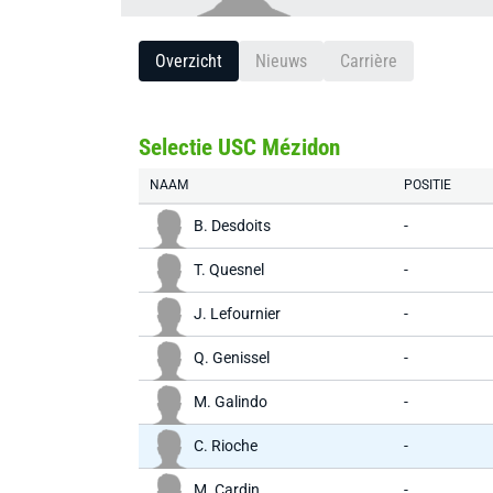
Overzicht
Nieuws
Carrière
Selectie USC Mézidon
NAAM
POSITIE
B. Desdoits
-
T. Quesnel
-
J. Lefournier
-
Q. Genissel
-
M. Galindo
-
C. Rioche
-
M. Cardin
-