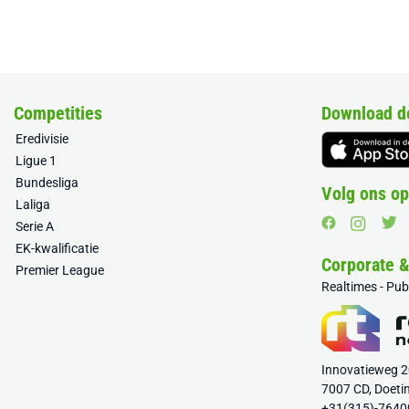
Competities
Download d
Eredivisie
Ligue 1
Bundesliga
Volg ons op
Laliga
Serie A
EK-kwalificatie
Corporate 
Premier League
Realtimes - Pu
Innovatieweg 
7007 CD, Doeti
+31(315)-7640