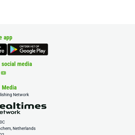
e app
 social media
& Media
blishing Network
20C
nchem, Netherlands
02