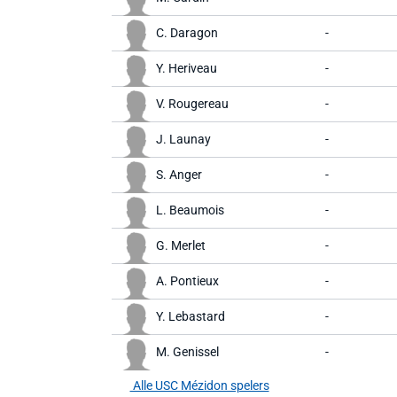
C. Daragon
-
Y. Heriveau
-
V. Rougereau
-
J. Launay
-
S. Anger
-
L. Beaumois
-
G. Merlet
-
A. Pontieux
-
Y. Lebastard
-
M. Genissel
-
Alle USC Mézidon spelers