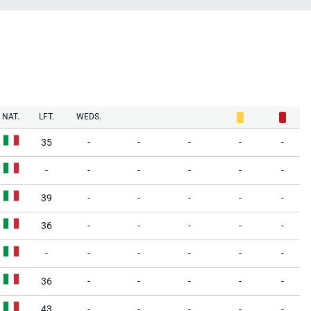
NAT.
LFT.
WEDS.
35
-
-
-
-
-
-
-
-
-
-
-
39
-
-
-
-
-
36
-
-
-
-
-
-
-
-
-
-
-
36
-
-
-
-
-
43
-
-
-
-
-