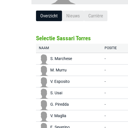
Overzicht
Nieuws
Carrière
Selectie Sassari Torres
NAAM
POSITIE
S. Marchese
-
M. Murru
-
V. Esposito
-
S. Usai
-
G. Piredda
-
V. Maglia
-
E. Severino
-