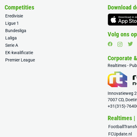
Competities
Download d
Eredivisie
Ligue 1
Bundesliga
Volg ons op
Laliga
Serie A
EK-kwalificatie
Corporate 
Premier League
Realtimes - Pu
Innovatieweg 
7007 CD, Doeti
+31(315)-7640
Realtimes |
FootballTrans
FCUpdate.nl