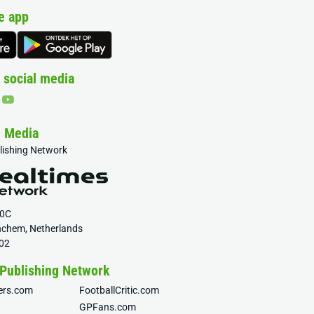
e app
 social media
& Media
blishing Network
20C
nchem, Netherlands
02
 Publishing Network
fers.com
FootballCritic.com
GPFans.com