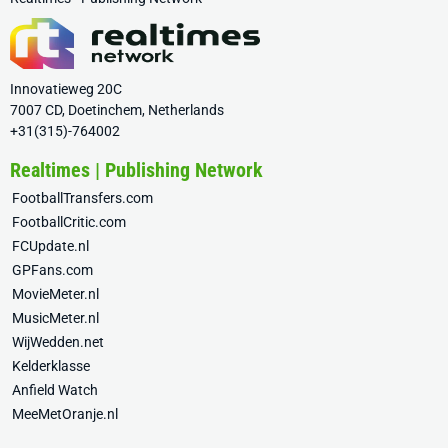
Innovatieweg 20C
7007 CD, Doetinchem, Netherlands
+31(315)-764002
Realtimes | Publishing Network
FootballTransfers.com
FootballCritic.com
FCUpdate.nl
GPFans.com
MovieMeter.nl
MusicMeter.nl
WijWedden.net
Kelderklasse
Anfield Watch
MeeMetOranje.nl