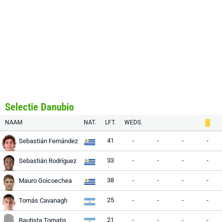
Selectie Danubio
NAAM
NAT.
LFT.
WEDS.
41
-
-
-
-
Sebastián Fernández
33
-
-
-
-
Sebastián Rodríguez
38
-
-
-
-
Mauro Goicoechea
25
-
-
-
-
Tomás Cavanagh
21
-
-
-
-
Bautista Tomatis