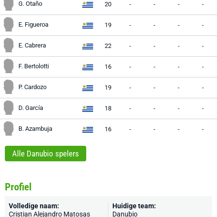
G. Otaño
20
-
-
-
-
E. Figueroa
19
-
-
-
-
E. Cabrera
22
-
-
-
-
F. Bertolotti
16
-
-
-
-
P. Cardozo
19
-
-
-
-
D. García
18
-
-
-
-
B. Azambuja
16
-
-
-
-
Alle Danubio spelers
Profiel
Volledige naam:
Huidige team:
Cristian Alejandro Matosas
Danubio