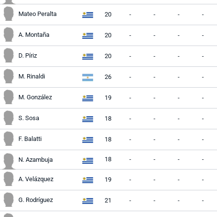
Mateo Peralta
20
-
-
-
-
A. Montaña
20
-
-
-
-
D. Píriz
20
-
-
-
-
M. Rinaldi
26
-
-
-
-
M. González
19
-
-
-
-
S. Sosa
18
-
-
-
-
F. Balatti
18
-
-
-
-
18
-
-
-
-
N. Azambuja
A. Velázquez
19
-
-
-
-
G. Rodríguez
21
-
-
-
-