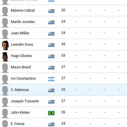
20
-
-
-
-
Máximo Cabral
24
-
-
-
-
Martín Jourdan
24
-
-
-
-
Juan Millán
35
-
-
-
-
Leandro Sosa
33
-
-
-
-
Hugo Silveira
27
-
-
-
-
Mauro Brasil
27
-
-
-
-
Ivo Constantino
25
-
-
-
-
C. Matosas
27
-
-
-
-
Joaquín Trasante
26
-
-
-
-
John Kleber
24
-
-
-
-
E. Femia