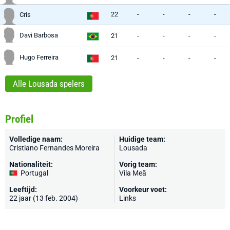
22
-
-
-
-
Cris
Davi Barbosa
21
-
-
-
-
Hugo Ferreira
21
-
-
-
-
Alle Lousada spelers
Profiel
Volledige naam:
Huidige team:
Cristiano Fernandes Moreira
Lousada
Nationaliteit:
Vorig team:
Portugal
Vila Meã
Leeftijd:
Voorkeur voet:
22 jaar (13 feb. 2004)
Links