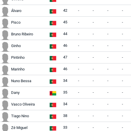
42
-
-
-
-
Álvaro
45
-
-
-
-
Pisco
44
-
-
-
-
Bruno Ribeiro
46
-
-
-
-
Ginho
47
-
-
-
-
Pintinho
46
-
-
-
-
Marinho
34
-
-
-
-
Nuno Bessa
35
-
-
-
-
Dany
34
-
-
-
-
Vasco Oliveira
38
-
-
-
-
Tiago Nino
33
-
-
-
-
Zé Miguel