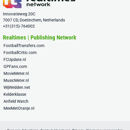
Innovatieweg 20C
7007 CD, Doetinchem, Netherlands
+31(315)-764002
Realtimes | Publishing Network
FootballTransfers.com
FootballCritic.com
FCUpdate.nl
GPFans.com
MovieMeter.nl
MusicMeter.nl
WijWedden.net
Kelderklasse
Anfield Watch
MeeMetOranje.nl