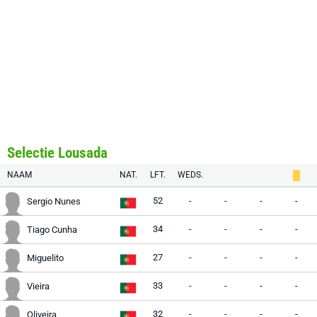
Selectie Lousada
NAAM
NAT.
LFT.
WEDS.
52
-
-
-
-
Sergio Nunes
34
-
-
-
-
Tiago Cunha
27
-
-
-
-
Miguelito
33
-
-
-
-
Vieira
32
-
-
-
-
Oliveira