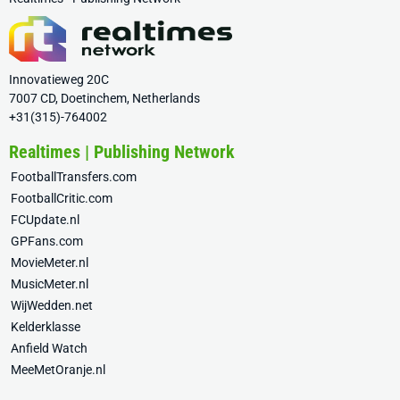
Innovatieweg 20C
7007 CD, Doetinchem, Netherlands
+31(315)-764002
Realtimes | Publishing Network
FootballTransfers.com
FootballCritic.com
FCUpdate.nl
GPFans.com
MovieMeter.nl
MusicMeter.nl
WijWedden.net
Kelderklasse
Anfield Watch
MeeMetOranje.nl