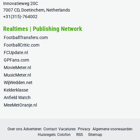
Innovatieweg 20C
7007 CD, Doetinchem, Netherlands
+31(315)-764002
Realtimes | Publishing Network
FootballTransfers.com
FootballCritic.com
FCUpdate.nl
GPFans.com
MovieMeter.nl
MusicMeter.nl
WijWedden.net
Kelderklasse
Anfield Watch
MeeMetOranje.nl
Over ons
Adverteren
Contact
Vacatures
Privacy
Algemene voorwaarden
Huisregels
Colofon
RSS
Sitemap