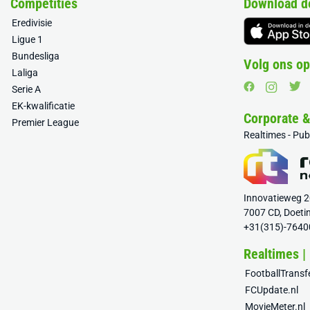
Competities
Download d
Eredivisie
Ligue 1
Bundesliga
Volg ons op
Laliga
Serie A
EK-kwalificatie
Corporate 
Premier League
Realtimes - Pu
Innovatieweg 
7007 CD, Doeti
+31(315)-7640
Realtimes |
FootballTrans
FCUpdate.nl
MovieMeter.nl