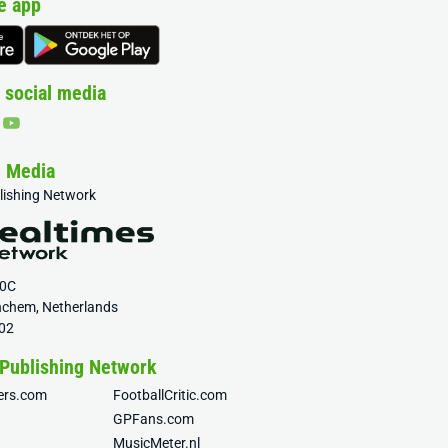
e app
 social media
& Media
blishing Network
20C
nchem, Netherlands
02
 Publishing Network
fers.com
FootballCritic.com
GPFans.com
MusicMeter.nl