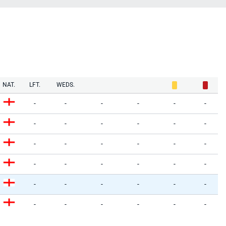
NAT.
LFT.
WEDS.
-
-
-
-
-
-
-
-
-
-
-
-
-
-
-
-
-
-
-
-
-
-
-
-
-
-
-
-
-
-
-
-
-
-
-
-