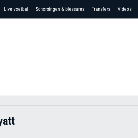
Live voetbal
Schorsingen & blessures
Transfers
Video's
yatt