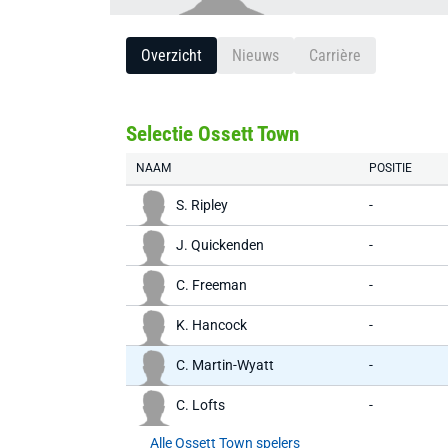
Overzicht
Nieuws
Carrière
Selectie Ossett Town
NAAM
POSITIE
S. Ripley
-
J. Quickenden
-
C. Freeman
-
K. Hancock
-
C. Martin-Wyatt
-
C. Lofts
-
Alle Ossett Town spelers