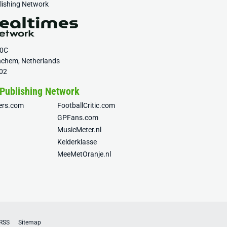
blishing Network
20C
nchem, Netherlands
02
 Publishing Network
fers.com
FootballCritic.com
GPFans.com
MusicMeter.nl
Kelderklasse
MeeMetOranje.nl
RSS
Sitemap