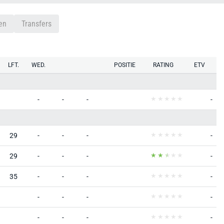
en
Transfers
LFT.
WED.
POSITIE
RATING
ETV
-
-
-
-
29
-
-
-
-
29
-
-
-
-
35
-
-
-
-
-
-
-
-
-
-
-
-