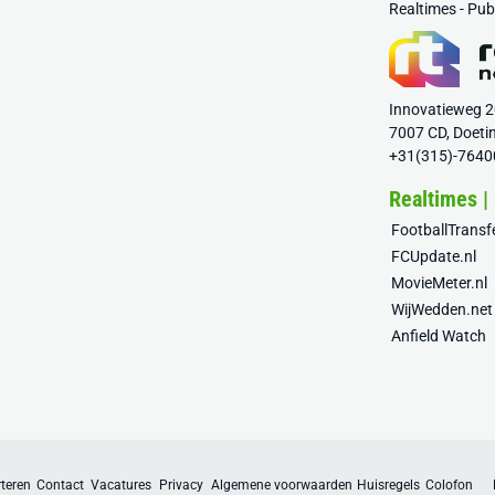
Realtimes - Pu
Innovatieweg 
7007 CD, Doeti
+31(315)-7640
Realtimes |
FootballTrans
FCUpdate.nl
MovieMeter.nl
WijWedden.net
Anfield Watch
teren
Contact
Vacatures
Privacy
Algemene voorwaarden
Huisregels
Colofon