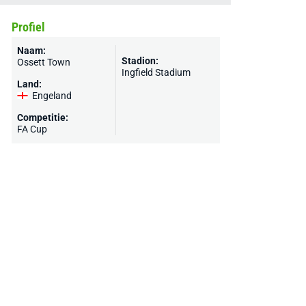
Profiel
Naam:
Stadion:
Ossett Town
Ingfield Stadium
Land:
Engeland
Competitie:
FA Cup