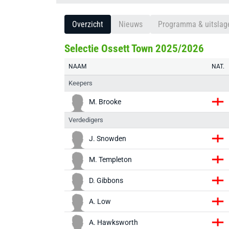
Overzicht
Nieuws
Programma & uitslag
Selectie Ossett Town 2025/2026
NAAM
NAT.
Keepers
M. Brooke
Verdedigers
J. Snowden
M. Templeton
D. Gibbons
A. Low
A. Hawksworth