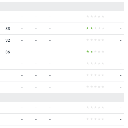
-
-
-
-
33
-
-
-
-
32
-
-
-
-
36
-
-
-
-
-
-
-
-
-
-
-
-
-
-
-
-
-
-
-
-
-
-
-
-