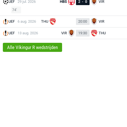
UEF
29 jul. 2026
HBS
2
-
0
VIR
74'
UEF
6 aug. 2026
THU
20:00
VIR
UEF
13 aug. 2026
VIR
19:30
THU
Alle Víkingur R wedstrijden