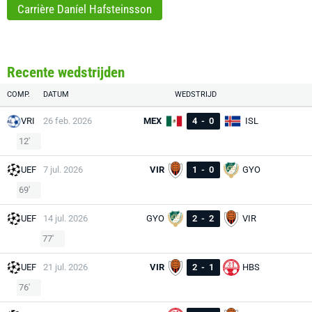
Carrière Daníel Hafsteinsson
Recente wedstrijden
COMP.
DATUM
WEDSTRIJD
VRI
26 feb. 2026
MEX
4
-
0
ISL
12'
UEF
7 jul. 2026
VIR
1
-
0
GYO
69'
UEF
14 jul. 2026
GYO
2
-
2
VIR
77'
UEF
21 jul. 2026
VIR
2
-
1
HBS
76'