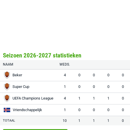
Seizoen 2026-2027 statistieken
NAAM
WEDS.
Beker
4
0
0
0
0
Super Cup
1
0
0
0
0
UEFA Champions League
4
1
1
1
0
Vriendschappelijk
1
0
0
0
0
TOTAAL
10
1
1
1
0