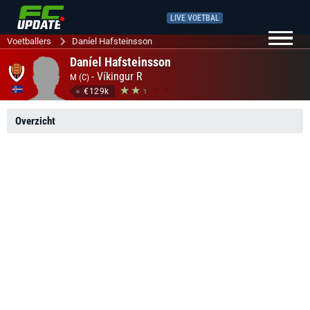
LIVE VOETBAL
Voetballers
Daníel Hafsteinsson
Daníel Hafsteinsson
-
Víkingur R
M (C)
€129k
Overzicht