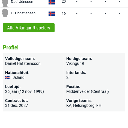
20
-
-
-
-
Dadi Jónsson
H. Christiansen
16
-
-
-
-
Alle Víkingur R spelers
Profiel
Volledige naam:
Huidige team:
Daníel Hafsteinsson
Víkingur R
Nationaliteit:
Interlands:
IJsland
2
Leeftijd:
Positie:
26 jaar (12 nov. 1999)
Middenvelder (Centraal)
Contract tot:
Vorige teams:
31 dec. 2027
KA
, Helsingborg, FH