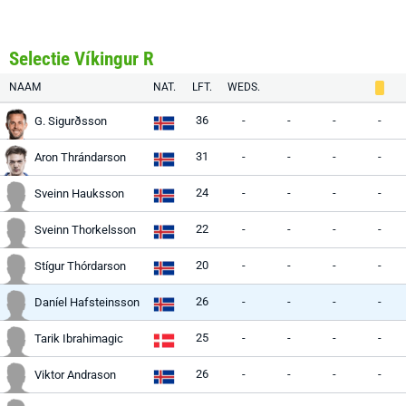
Selectie Víkingur R
NAAM
NAT.
LFT.
WEDS.
36
-
-
-
-
G. Sigurðsson
31
-
-
-
-
Aron Thrándarson
24
-
-
-
-
Sveinn Hauksson
22
-
-
-
-
Sveinn Thorkelsson
20
-
-
-
-
Stígur Thórdarson
26
-
-
-
-
Daníel Hafsteinsson
25
-
-
-
-
Tarik Ibrahimagic
26
-
-
-
-
Viktor Andrason