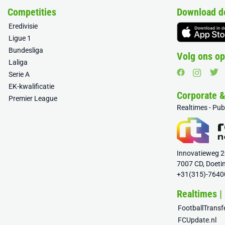
Competities
Download d
Eredivisie
Ligue 1
Bundesliga
Volg ons op
Laliga
Serie A
EK-kwalificatie
Corporate 
Premier League
Realtimes - Pu
Innovatieweg 
7007 CD, Doeti
+31(315)-7640
Realtimes |
FootballTrans
FCUpdate.nl