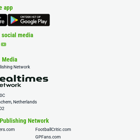
e app
 social media
& Media
blishing Network
20C
nchem, Netherlands
02
 Publishing Network
fers.com
FootballCritic.com
GPFans.com