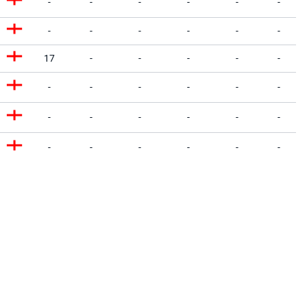
-
-
-
-
-
-
-
-
-
-
-
-
17
-
-
-
-
-
-
-
-
-
-
-
-
-
-
-
-
-
-
-
-
-
-
-