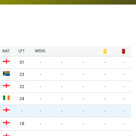
NAT.
LFT.
WEDS.
31
-
-
-
-
-
23
-
-
-
-
-
22
-
-
-
-
-
24
-
-
-
-
-
-
-
-
-
-
-
18
-
-
-
-
-