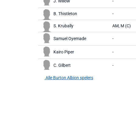
J. Willow
-
B. Thistleton
-
S. Krubally
AM, M (C)
Samuel Oyemade
-
Kairo Piper
-
C. Gilbert
-
Alle Burton Albion spelers