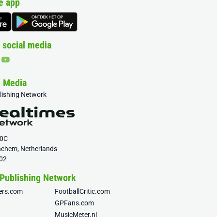
e app
 social media
& Media
blishing Network
20C
nchem, Netherlands
02
 Publishing Network
fers.com
FootballCritic.com
GPFans.com
MusicMeter.nl