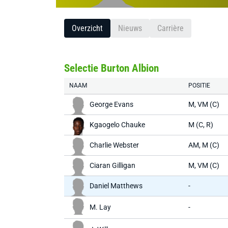
Overzicht
Nieuws
Carrière
Selectie Burton Albion
NAAM
POSITIE
George Evans
M, VM (C)
Kgaogelo Chauke
M (C, R)
Charlie Webster
AM, M (C)
Ciaran Gilligan
M, VM (C)
Daniel Matthews
-
M. Lay
-