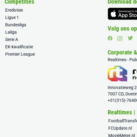
Competities
Download d
Eredivisie
Ligue 1
Bundesliga
Volg ons op
Laliga
Serie A
EK-kwalificatie
Corporate 
Premier League
Realtimes - Pu
Innovatieweg 
7007 CD, Doeti
+31(315)-7640
Realtimes |
FootballTrans
FCUpdate.nl
MovieMeter.nl