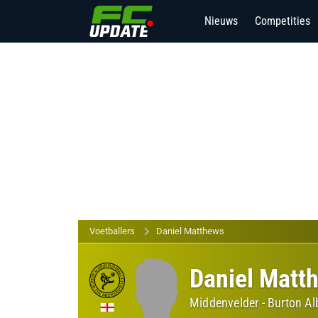
Nieuws
Competities
Voetballers
Daniel Matthews
Daniel Matt
Middenvelder
-
Burton Al