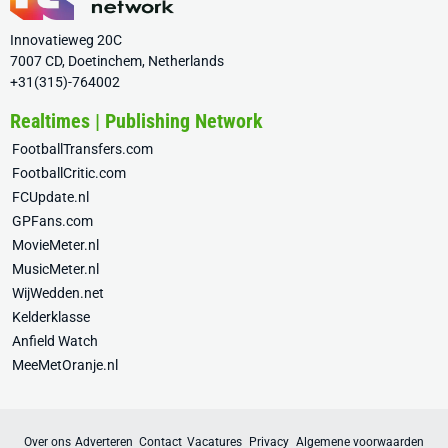
Innovatieweg 20C
7007 CD, Doetinchem, Netherlands
+31(315)-764002
Realtimes | Publishing Network
FootballTransfers.com
FootballCritic.com
FCUpdate.nl
GPFans.com
MovieMeter.nl
MusicMeter.nl
WijWedden.net
Kelderklasse
Anfield Watch
MeeMetOranje.nl
Over ons
Adverteren
Contact
Vacatures
Privacy
Algemene voorwaarden