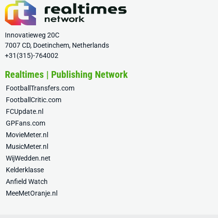
Innovatieweg 20C
7007 CD, Doetinchem, Netherlands
+31(315)-764002
Realtimes | Publishing Network
FootballTransfers.com
FootballCritic.com
FCUpdate.nl
GPFans.com
MovieMeter.nl
MusicMeter.nl
WijWedden.net
Kelderklasse
Anfield Watch
MeeMetOranje.nl