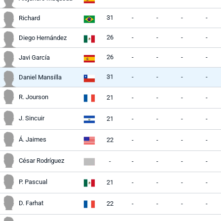
31
-
-
-
-
Richard
26
-
-
-
-
Diego Hernández
26
-
-
-
-
Javi García
31
-
-
-
-
Daniel Mansilla
R. Jourson
21
-
-
-
-
J. Sincuir
21
-
-
-
-
Á. Jaimes
22
-
-
-
-
César Rodríguez
-
-
-
-
-
P. Pascual
21
-
-
-
-
D. Farhat
22
-
-
-
-