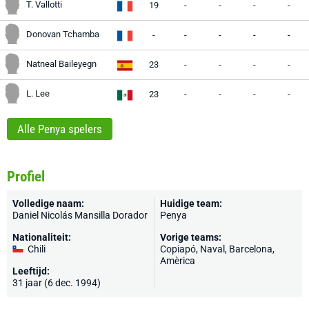
T. Vallotti
19
-
-
-
-
Donovan Tchamba
-
-
-
-
-
Natneal Baileyegn
23
-
-
-
-
L. Lee
23
-
-
-
-
Alle Penya spelers
Profiel
Volledige naam:
Huidige team:
Daniel Nicolás Mansilla Dorador
Penya
Nationaliteit:
Vorige teams:
Chili
Copiapó, Naval, Barcelona,
Amèrica
Leeftijd:
31 jaar (6 dec. 1994)