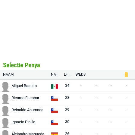
Selectie Penya
NAAM
NAT.
LFT.
WEDS.
34
-
-
-
-
Miguel Basulto
28
-
-
-
-
Ricardo Escobar
29
-
-
-
-
Reinaldo Ahumada
30
-
-
-
-
Ignacio Pinilla
26
-
-
-
-
Alejandro Maqueda