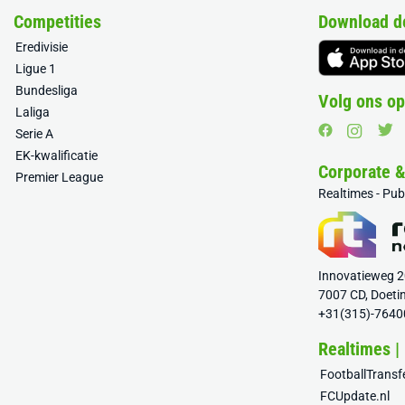
Competities
Download d
Eredivisie
Ligue 1
Bundesliga
Volg ons op
Laliga
Serie A
EK-kwalificatie
Corporate 
Premier League
Realtimes - Pu
Innovatieweg 
7007 CD, Doeti
+31(315)-7640
Realtimes |
FootballTrans
FCUpdate.nl