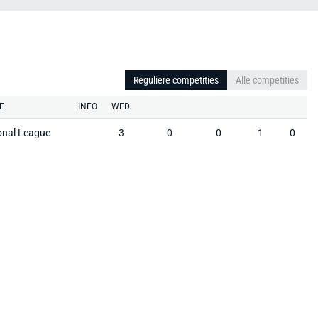
Reguliere competities
Alle competities
E
INFO
WED.
onal League
3
0
0
1
0