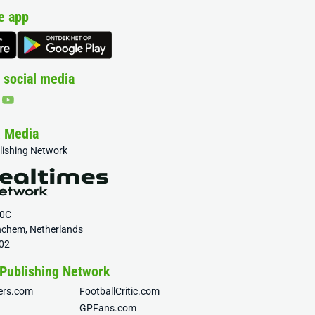
e app
 social media
& Media
blishing Network
20C
nchem, Netherlands
02
 Publishing Network
fers.com
FootballCritic.com
GPFans.com